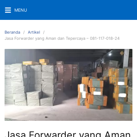
Langsung
MENU
ke
konten
Beranda
Artikel
Jasa Forwarder yang Aman dan Tepercaya – 081-117-018-24
Jasa Forwarder yang Aman