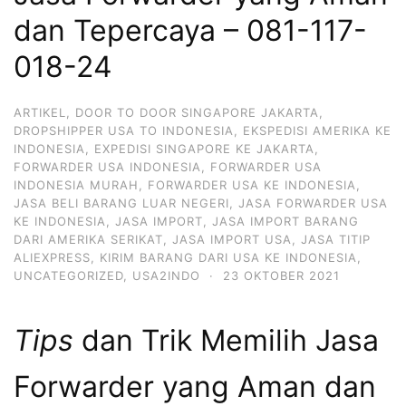
dan Tepercaya – 081-117-
018-24
ARTIKEL
,
DOOR TO DOOR SINGAPORE JAKARTA
,
DROPSHIPPER USA TO INDONESIA
,
EKSPEDISI AMERIKA KE
INDONESIA
,
EXPEDISI SINGAPORE KE JAKARTA
,
FORWARDER USA INDONESIA
,
FORWARDER USA
INDONESIA MURAH
,
FORWARDER USA KE INDONESIA
,
JASA BELI BARANG LUAR NEGERI
,
JASA FORWARDER USA
KE INDONESIA
,
JASA IMPORT
,
JASA IMPORT BARANG
DARI AMERIKA SERIKAT
,
JASA IMPORT USA
,
JASA TITIP
ALIEXPRESS
,
KIRIM BARANG DARI USA KE INDONESIA
,
UNCATEGORIZED
,
USA2INDO
·
23 OKTOBER 2021
Tips
dan Trik Memilih Jasa
Forwarder yang Aman dan