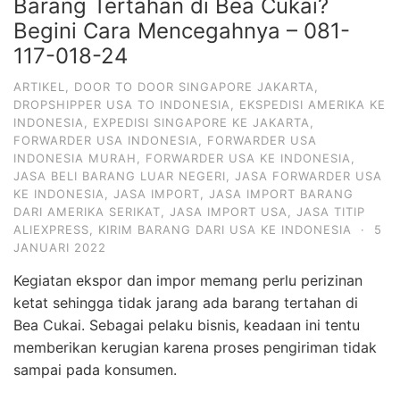
Barang Tertahan di Bea Cukai?
Begini Cara Mencegahnya – 081-
117-018-24
ARTIKEL
,
DOOR TO DOOR SINGAPORE JAKARTA
,
DROPSHIPPER USA TO INDONESIA
,
EKSPEDISI AMERIKA KE
INDONESIA
,
EXPEDISI SINGAPORE KE JAKARTA
,
FORWARDER USA INDONESIA
,
FORWARDER USA
INDONESIA MURAH
,
FORWARDER USA KE INDONESIA
,
JASA BELI BARANG LUAR NEGERI
,
JASA FORWARDER USA
KE INDONESIA
,
JASA IMPORT
,
JASA IMPORT BARANG
DARI AMERIKA SERIKAT
,
JASA IMPORT USA
,
JASA TITIP
ALIEXPRESS
,
KIRIM BARANG DARI USA KE INDONESIA
·
5
JANUARI 2022
Kegiatan ekspor dan impor memang perlu perizinan
ketat sehingga tidak jarang ada barang tertahan di
Bea Cukai. Sebagai pelaku bisnis, keadaan ini tentu
memberikan kerugian karena proses pengiriman tidak
sampai pada konsumen.