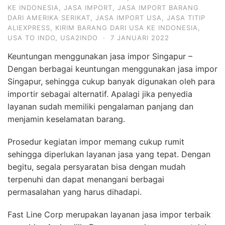
KE INDONESIA
,
JASA IMPORT
,
JASA IMPORT BARANG
DARI AMERIKA SERIKAT
,
JASA IMPORT USA
,
JASA TITIP
ALIEXPRESS
,
KIRIM BARANG DARI USA KE INDONESIA
,
USA TO INDO
,
USA2INDO
·
7 JANUARI 2022
Keuntungan menggunakan jasa impor Singapur –
Dengan berbagai keuntungan menggunakan jasa impor
Singapur, sehingga cukup banyak digunakan oleh para
importir sebagai alternatif. Apalagi jika penyedia
layanan sudah memiliki pengalaman panjang dan
menjamin keselamatan barang.
Prosedur kegiatan impor memang cukup rumit
sehingga diperlukan layanan jasa yang tepat. Dengan
begitu, segala persyaratan bisa dengan mudah
terpenuhi dan dapat menangani berbagai
permasalahan yang harus dihadapi.
Fast Line Corp merupakan layanan jasa impor terbaik