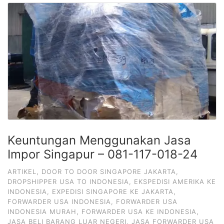
Keuntungan Menggunakan Jasa
Impor Singapur – 081-117-018-24
ARTIKEL
,
DOOR TO DOOR SINGAPORE JAKARTA
,
DROPSHIPPER USA TO INDONESIA
,
EKSPEDISI AMERIKA KE
INDONESIA
,
EXPEDISI SINGAPORE KE JAKARTA
,
FORWARDER USA INDONESIA
,
FORWARDER USA
INDONESIA MURAH
,
FORWARDER USA KE INDONESIA
,
JASA BELI BARANG LUAR NEGERI
,
JASA FORWARDER USA