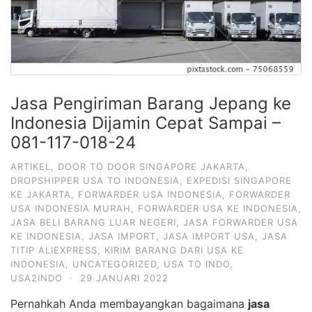
Jasa Pengiriman Barang Jepang ke
Indonesia Dijamin Cepat Sampai –
081-117-018-24
ARTIKEL
,
DOOR TO DOOR SINGAPORE JAKARTA
,
DROPSHIPPER USA TO INDONESIA
,
EXPEDISI SINGAPORE
KE JAKARTA
,
FORWARDER USA INDONESIA
,
FORWARDER
USA INDONESIA MURAH
,
FORWARDER USA KE INDONESIA
,
JASA BELI BARANG LUAR NEGERI
,
JASA FORWARDER USA
KE INDONESIA
,
JASA IMPORT
,
JASA IMPORT USA
,
JASA
TITIP ALIEXPRESS
,
KIRIM BARANG DARI USA KE
INDONESIA
,
UNCATEGORIZED
,
USA TO INDO
,
USA2INDO
·
29 JANUARI 2022
Pernahkah Anda membayangkan bagaimana
jasa