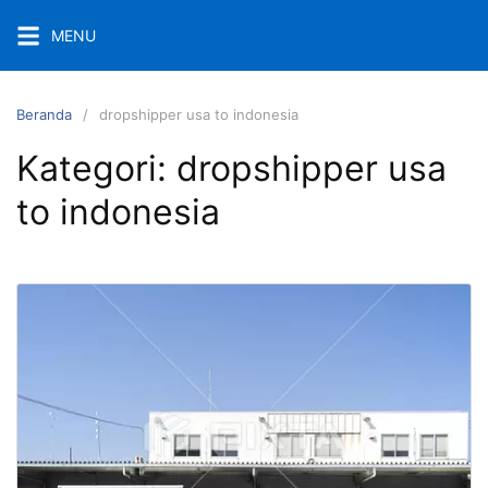
Langsung
MENU
ke
konten
Beranda
dropshipper usa to indonesia
Kategori:
dropshipper usa
to indonesia