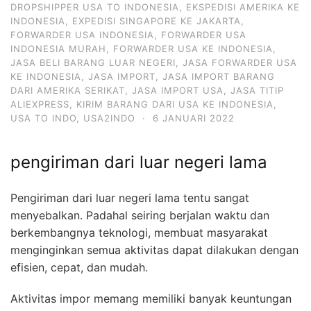
DROPSHIPPER USA TO INDONESIA
,
EKSPEDISI AMERIKA KE
INDONESIA
,
EXPEDISI SINGAPORE KE JAKARTA
,
FORWARDER USA INDONESIA
,
FORWARDER USA
INDONESIA MURAH
,
FORWARDER USA KE INDONESIA
,
JASA BELI BARANG LUAR NEGERI
,
JASA FORWARDER USA
KE INDONESIA
,
JASA IMPORT
,
JASA IMPORT BARANG
DARI AMERIKA SERIKAT
,
JASA IMPORT USA
,
JASA TITIP
ALIEXPRESS
,
KIRIM BARANG DARI USA KE INDONESIA
,
USA TO INDO
,
USA2INDO
·
6 JANUARI 2022
pengiriman dari luar negeri lama
Pengiriman dari luar negeri lama tentu sangat
menyebalkan. Padahal seiring berjalan waktu dan
berkembangnya teknologi, membuat masyarakat
menginginkan semua aktivitas dapat dilakukan dengan
efisien, cepat, dan mudah.
Aktivitas impor memang memiliki banyak keuntungan