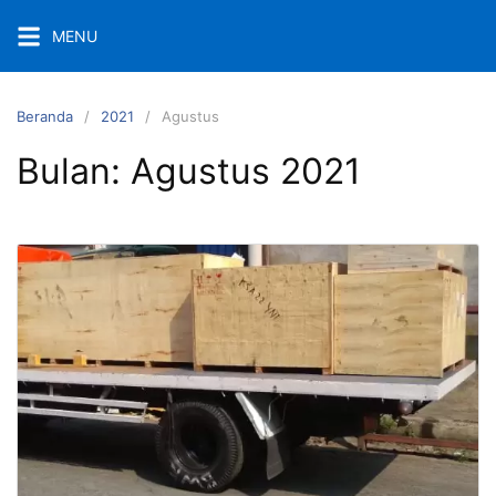
Langsung
MENU
ke
konten
Beranda
2021
Agustus
Bulan:
Agustus 2021