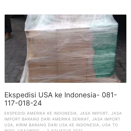
Ekspedisi USA ke Indonesia- 081-
117-018-24
EKSPEDISI AMERIKA KE INDONESIA
,
JASA IMPORT
,
JASA
IMPORT BARANG DARI AMERIKA SERIKAT
,
JASA IMPORT
USA
,
KIRIM BARANG DARI USA KE INDONESIA
,
USA TO
INDO
,
USA2INDO
·
2 AGUSTUS 2021