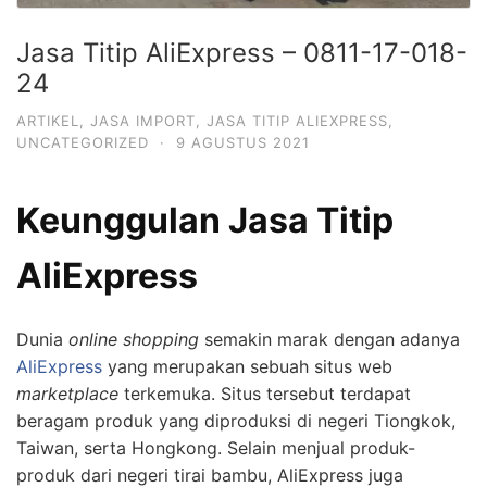
Jasa Titip AliExpress – 0811-17-018-
24
ARTIKEL
,
JASA IMPORT
,
JASA TITIP ALIEXPRESS
,
UNCATEGORIZED
·
9 AGUSTUS 2021
Keunggulan Jasa Titip
AliExpress
Dunia
online shopping
semakin marak dengan adanya
AliExpress
yang merupakan sebuah situs web
marketplace
terkemuka. Situs tersebut terdapat
beragam produk yang diproduksi di negeri Tiongkok,
Taiwan, serta Hongkong. Selain menjual produk-
produk dari negeri tirai bambu, AliExpress juga