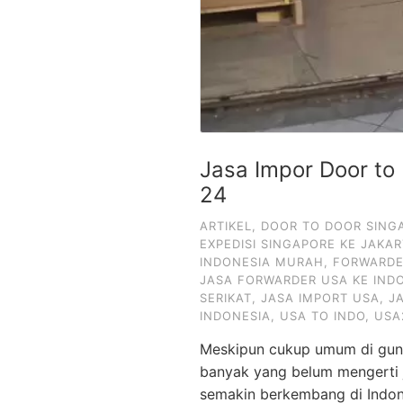
Jasa Impor Door to
24
ARTIKEL
,
DOOR TO DOOR SING
EXPEDISI SINGAPORE KE JAKA
INDONESIA MURAH
,
FORWARDE
JASA FORWARDER USA KE IND
SERIKAT
,
JASA IMPORT USA
,
JA
INDONESIA
,
USA TO INDO
,
USA
Meskipun cukup umum di guna
banyak yang belum mengerti j
semakin berkembang di Indo