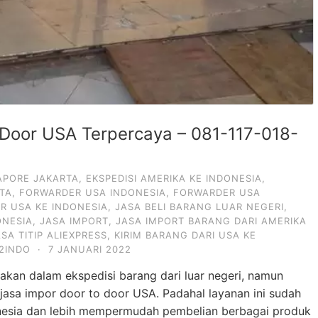
 Door USA Terpercaya – 081-117-018-
APORE JAKARTA
,
EKSPEDISI AMERIKA KE INDONESIA
,
RTA
,
FORWARDER USA INDONESIA
,
FORWARDER USA
R USA KE INDONESIA
,
JASA BELI BARANG LUAR NEGERI
,
ONESIA
,
JASA IMPORT
,
JASA IMPORT BARANG DARI AMERIKA
SA TITIP ALIEXPRESS
,
KIRIM BARANG DARI USA KE
2INDO
·
7 JANUARI 2022
kan dalam ekspedisi barang dari luar negeri, namun
asa impor door to door USA. Padahal layanan ini sudah
nesia dan lebih mempermudah pembelian berbagai produk