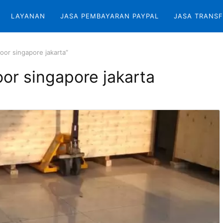
LAYANAN
JASA PEMBAYARAN PAYPAL
JASA TRANSF
oor singapore jakarta”
oor singapore jakarta