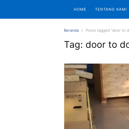
Langsung
HOME
TENTANG KAMI
ke
konten
Beranda
Posts tagged “door to d
Tag:
door to d