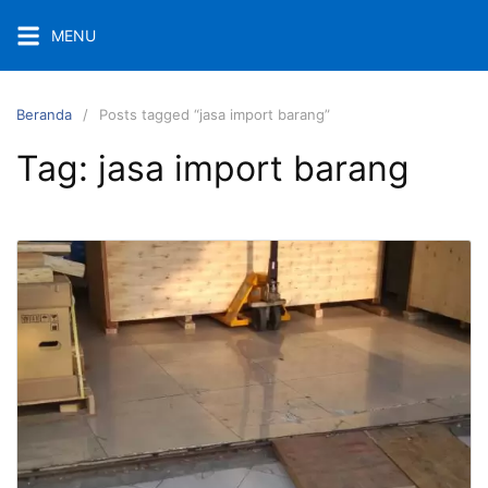
Langsung
MENU
ke
konten
Beranda
Posts tagged “jasa import barang”
Tag:
jasa import barang