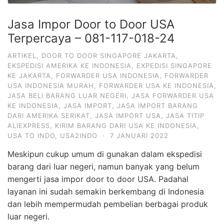
Jasa Impor Door to Door USA
Terpercaya – 081-117-018-24
ARTIKEL
,
DOOR TO DOOR SINGAPORE JAKARTA
,
EKSPEDISI AMERIKA KE INDONESIA
,
EXPEDISI SINGAPORE
KE JAKARTA
,
FORWARDER USA INDONESIA
,
FORWARDER
USA INDONESIA MURAH
,
FORWARDER USA KE INDONESIA
,
JASA BELI BARANG LUAR NEGERI
,
JASA FORWARDER USA
KE INDONESIA
,
JASA IMPORT
,
JASA IMPORT BARANG
DARI AMERIKA SERIKAT
,
JASA IMPORT USA
,
JASA TITIP
ALIEXPRESS
,
KIRIM BARANG DARI USA KE INDONESIA
,
USA TO INDO
,
USA2INDO
·
7 JANUARI 2022
Meskipun cukup umum di gunakan dalam ekspedisi
barang dari luar negeri, namun banyak yang belum
mengerti jasa impor door to door USA. Padahal
layanan ini sudah semakin berkembang di Indonesia
dan lebih mempermudah pembelian berbagai produk
luar negeri.