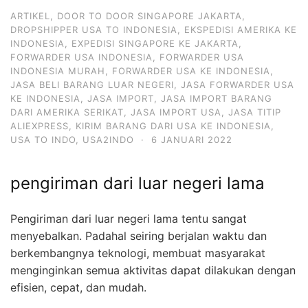
ARTIKEL
,
DOOR TO DOOR SINGAPORE JAKARTA
,
DROPSHIPPER USA TO INDONESIA
,
EKSPEDISI AMERIKA KE
INDONESIA
,
EXPEDISI SINGAPORE KE JAKARTA
,
FORWARDER USA INDONESIA
,
FORWARDER USA
INDONESIA MURAH
,
FORWARDER USA KE INDONESIA
,
JASA BELI BARANG LUAR NEGERI
,
JASA FORWARDER USA
KE INDONESIA
,
JASA IMPORT
,
JASA IMPORT BARANG
DARI AMERIKA SERIKAT
,
JASA IMPORT USA
,
JASA TITIP
ALIEXPRESS
,
KIRIM BARANG DARI USA KE INDONESIA
,
USA TO INDO
,
USA2INDO
·
6 JANUARI 2022
pengiriman dari luar negeri lama
Pengiriman dari luar negeri lama tentu sangat
menyebalkan. Padahal seiring berjalan waktu dan
berkembangnya teknologi, membuat masyarakat
menginginkan semua aktivitas dapat dilakukan dengan
efisien, cepat, dan mudah.