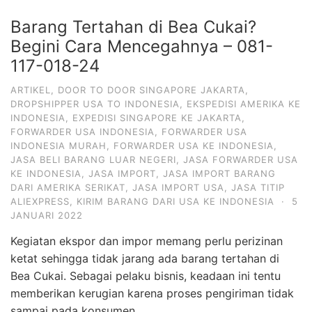
Barang Tertahan di Bea Cukai?
Begini Cara Mencegahnya – 081-
117-018-24
ARTIKEL
,
DOOR TO DOOR SINGAPORE JAKARTA
,
DROPSHIPPER USA TO INDONESIA
,
EKSPEDISI AMERIKA KE
INDONESIA
,
EXPEDISI SINGAPORE KE JAKARTA
,
FORWARDER USA INDONESIA
,
FORWARDER USA
INDONESIA MURAH
,
FORWARDER USA KE INDONESIA
,
JASA BELI BARANG LUAR NEGERI
,
JASA FORWARDER USA
KE INDONESIA
,
JASA IMPORT
,
JASA IMPORT BARANG
DARI AMERIKA SERIKAT
,
JASA IMPORT USA
,
JASA TITIP
ALIEXPRESS
,
KIRIM BARANG DARI USA KE INDONESIA
·
5
JANUARI 2022
Kegiatan ekspor dan impor memang perlu perizinan
ketat sehingga tidak jarang ada barang tertahan di
Bea Cukai. Sebagai pelaku bisnis, keadaan ini tentu
memberikan kerugian karena proses pengiriman tidak
sampai pada konsumen.