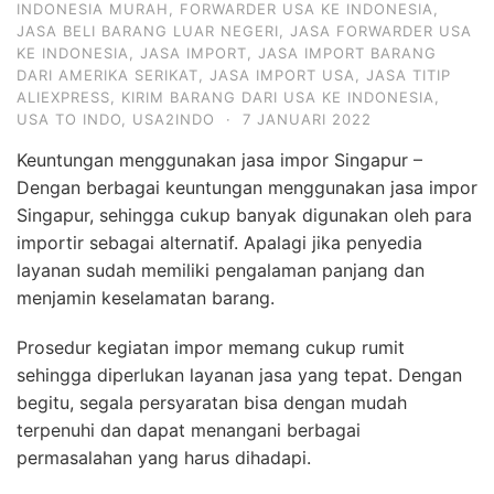
INDONESIA MURAH
,
FORWARDER USA KE INDONESIA
,
JASA BELI BARANG LUAR NEGERI
,
JASA FORWARDER USA
KE INDONESIA
,
JASA IMPORT
,
JASA IMPORT BARANG
DARI AMERIKA SERIKAT
,
JASA IMPORT USA
,
JASA TITIP
ALIEXPRESS
,
KIRIM BARANG DARI USA KE INDONESIA
,
USA TO INDO
,
USA2INDO
·
7 JANUARI 2022
Keuntungan menggunakan jasa impor Singapur –
Dengan berbagai keuntungan menggunakan jasa impor
Singapur, sehingga cukup banyak digunakan oleh para
importir sebagai alternatif. Apalagi jika penyedia
layanan sudah memiliki pengalaman panjang dan
menjamin keselamatan barang.
Prosedur kegiatan impor memang cukup rumit
sehingga diperlukan layanan jasa yang tepat. Dengan
begitu, segala persyaratan bisa dengan mudah
terpenuhi dan dapat menangani berbagai
permasalahan yang harus dihadapi.