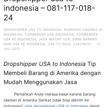
indonesia – 081-117-018-
24
DROPSHIPPER USA TO INDONESIA
,
EKSPEDISI AMERIKA KE
INDONESIA
,
FORWARDER USA INDONESIA
,
FORWARDER
USA KE INDONESIA
,
JASA IMPORT USA
,
KIRIM BARANG
DARI USA KE INDONESIA
,
USA TO INDO
,
USA2INDO
·
12
JULI 2021
Dropshipper USA to Indonesia
Tip
Membeli Barang di Amerika dengan
Mudah Menggunakan Jasa
to Ind
Pernahkah Anda merasa kesal karena barang
idaman di Amerika Serikat tidak bisa dikirim ke
Indonesia?
Jasa dropshipper USA to Indonesia
dapat