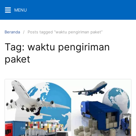
Langsung
MENU
ke
konten
Beranda
Posts tagged “waktu pengiriman paket”
Tag:
waktu pengiriman
paket