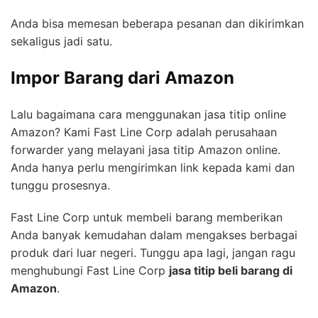
Anda bisa memesan beberapa pesanan dan dikirimkan
sekaligus jadi satu.
Impor Barang dari Amazon
Lalu bagaimana cara menggunakan jasa titip online
Amazon? Kami Fast Line Corp adalah perusahaan
forwarder yang melayani jasa titip Amazon online.
Anda hanya perlu mengirimkan link kepada kami dan
tunggu prosesnya.
Fast Line Corp untuk membeli barang memberikan
Anda banyak kemudahan dalam mengakses berbagai
produk dari luar negeri. Tunggu apa lagi, jangan ragu
menghubungi Fast Line Corp
jasa titip beli barang di
Amazon
.