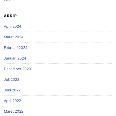
ARSIP
April 2024
Maret 2024
Februari 2024
Januari 2024
Desember 2023
Juli 2022
Juni 2022
April 2022
Maret 2022