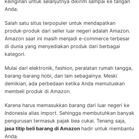
keinginan untuk selanjutnya dikirim sampai ke tangan
Anda.
Salah satu situs terpopuler untuk mendapatkan
produk-produk dari seller luar negeri adalah Amazon.
Amazon saat ini masih menjadi e-commerce terbesar
di dunia yang menyediakan produk dari berbagai
kategori.
Mulai dari elektronik, fashion, peralatan rumah tangga,
barang-barang hobi, dan lain sebagainya. Meski
demikian, ada perbedaan ketika Anda memutuskan
membeli produk di Amazon.
Karena harus memasukkan barang dari luar negeri ke
Indonesia alias import. Sehingga membutuhkan banyak
pengurusan termasuk pajak bea cukai. Tenang saja,
jasa titip beli barang di Amazon
hadir untuk membantu
Anda.