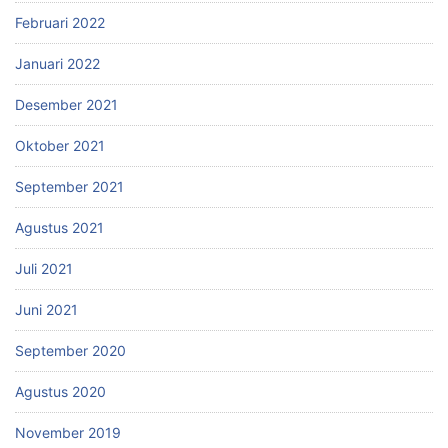
Februari 2022
Januari 2022
Desember 2021
Oktober 2021
September 2021
Agustus 2021
Juli 2021
Juni 2021
September 2020
Agustus 2020
November 2019