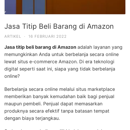
Jasa Titip Beli Barang di Amazon
ARTIKEL
·
16 FEBRUARI 2022
Jasa titip beli barang di Amazon
adalah layanan yang
memungkinkan Anda untuk berbelanja secara online
lewat situs e-commerce Amazon. Di era teknologi
digital seperti saat ini, siapa yang tidak berbelanja
online?
Berbelanja secara online melalui situs marketplace
memberikan banyak kemudahan baik bagi penjual
maupun pembeli. Penjual dapat memasarkan
produknya secara efektif tanpa batasan tempat
dengan biaya terjangkau.