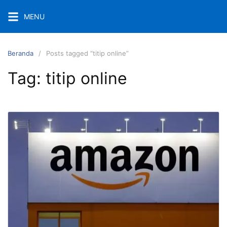
Langsung
MENU
ke
konten
Beranda
Posts tagged “titip online”
Tag:
titip online