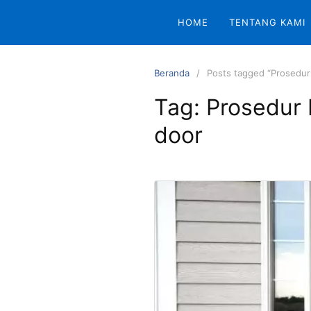
Langsung
HOME
TENTANG KAMI
ke
konten
Beranda
Posts tagged “Prosedur
Tag:
Prosedur 
door