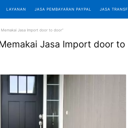
LAYANAN
JASA PEMBAYARAN PAYPAL
JASA TRANSF
 Memakai Jasa Import door to door”
Memakai Jasa Import door to