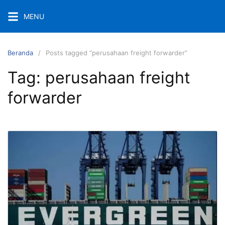
Langsung
MENU
ke
konten
Beranda
Posts tagged “perusahaan freight forwarder”
Tag:
perusahaan freight
forwarder