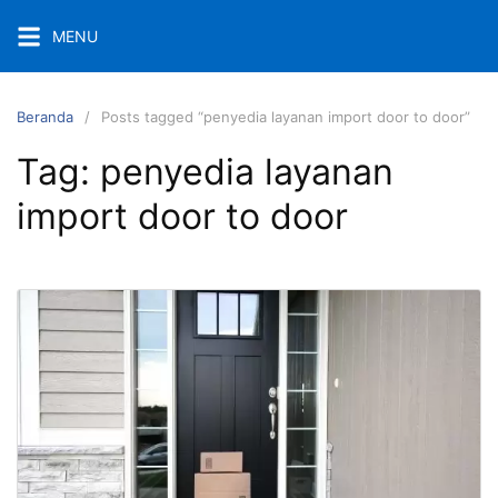
Langsung
MENU
ke
konten
Beranda
Posts tagged “penyedia layanan import door to door”
Tag:
penyedia layanan
import door to door