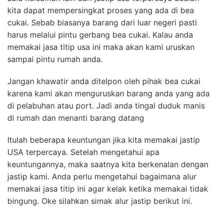
kita dapat mempersingkat proses yang ada di bea
cukai. Sebab biasanya barang dari luar negeri pasti
harus melalui pintu gerbang bea cukai. Kalau anda
memakai jasa titip usa ini maka akan kami uruskan
sampai pintu rumah anda.
Jangan khawatir anda ditelpon oleh pihak bea cukai
karena kami akan menguruskan barang anda yang ada
di pelabuhan atau port. Jadi anda tingal duduk manis
di rumah dan menanti barang datang
Itulah beberapa keuntungan jika kita memakai jastip
USA terpercaya. Setelah mengetahui apa
keuntungannya, maka saatnya kita berkenalan dengan
jastip kami. Anda perlu mengetahui bagaimana alur
memakai jasa titip ini agar kelak ketika memakai tidak
bingung. Oke silahkan simak alur jastip berikut ini.