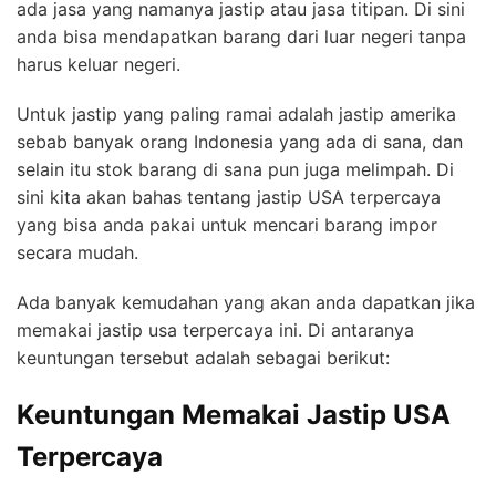
ada jasa yang namanya jastip atau jasa titipan. Di sini
anda bisa mendapatkan barang dari luar negeri tanpa
harus keluar negeri.
Untuk jastip yang paling ramai adalah jastip amerika
sebab banyak orang Indonesia yang ada di sana, dan
selain itu stok barang di sana pun juga melimpah. Di
sini kita akan bahas tentang jastip USA terpercaya
yang bisa anda pakai untuk mencari barang impor
secara mudah.
Ada banyak kemudahan yang akan anda dapatkan jika
memakai jastip usa terpercaya ini. Di antaranya
keuntungan tersebut adalah sebagai berikut:
Keuntungan Memakai Jastip USA
Terpercaya