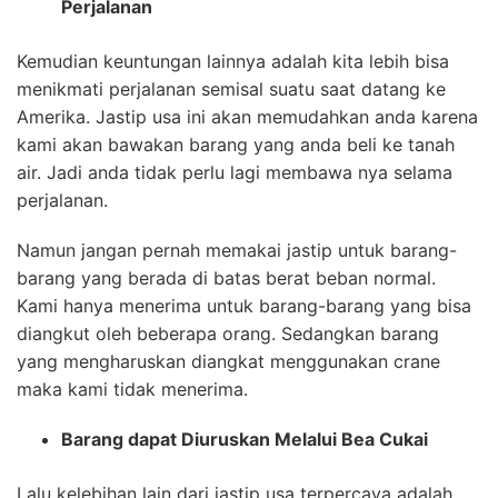
Perjalanan
Kemudian keuntungan lainnya adalah kita lebih bisa
menikmati perjalanan semisal suatu saat datang ke
Amerika. Jastip usa ini akan memudahkan anda karena
kami akan bawakan barang yang anda beli ke tanah
air. Jadi anda tidak perlu lagi membawa nya selama
perjalanan.
Namun jangan pernah memakai jastip untuk barang-
barang yang berada di batas berat beban normal.
Kami hanya menerima untuk barang-barang yang bisa
diangkut oleh beberapa orang. Sedangkan barang
yang mengharuskan diangkat menggunakan crane
maka kami tidak menerima.
Barang dapat Diuruskan Melalui Bea Cukai
Lalu kelebihan lain dari jastip usa terpercaya adalah