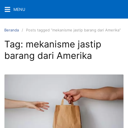
Langsung
MENU
ke
konten
Beranda
Posts tagged “mekanisme jastip barang dari Amerika”
Tag:
mekanisme jastip
barang dari Amerika