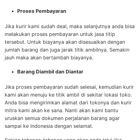
Proses Pembayaran
Jika kurir kami sudah deal, maka selanjutnya anda bisa
melakukan proses pembayaran untuk jasa titip
tersebut. Untuk biayanya akan disesuaikan dengan
jumlah barang dan juga jarak titik ambilnya. Semakin
jauh maka akan bertambah biayanya.
Barang Diambil dan Diantar
Jika proses pembayaran sudah selesai, kemudian kurir
kami akan menuju ke titik ambil di sekitar lokasi toko.
Anda bisa mengirimkan alamat dari tokonya dan kurir
mitra kami akan ke sana. Nanti akan kami bantu
uruskan semua dokumen perjalanan barang agar
sampai ke Indonesia dengan selamat.