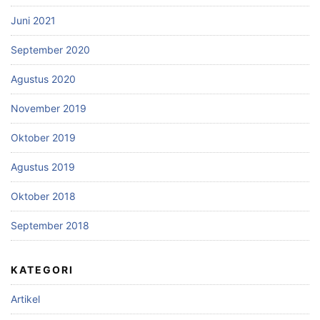
Juni 2021
September 2020
Agustus 2020
November 2019
Oktober 2019
Agustus 2019
Oktober 2018
September 2018
KATEGORI
Artikel