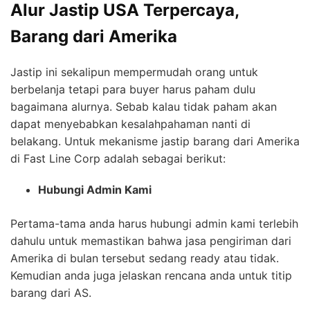
Alur Jastip USA Terpercaya,
Barang dari Amerika
Jastip ini sekalipun mempermudah orang untuk
berbelanja tetapi para buyer harus paham dulu
bagaimana alurnya. Sebab kalau tidak paham akan
dapat menyebabkan kesalahpahaman nanti di
belakang. Untuk mekanisme jastip barang dari Amerika
di Fast Line Corp adalah sebagai berikut:
Hubungi Admin Kami
Pertama-tama anda harus hubungi admin kami terlebih
dahulu untuk memastikan bahwa jasa pengiriman dari
Amerika di bulan tersebut sedang ready atau tidak.
Kemudian anda juga jelaskan rencana anda untuk titip
barang dari AS.