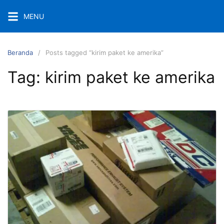
Langsung
MENU
ke
konten
Beranda
Posts tagged “kirim paket ke amerika”
Tag:
kirim paket ke amerika