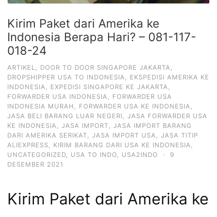
Kirim Paket dari Amerika ke
Indonesia Berapa Hari? – 081-117-
018-24
ARTIKEL
,
DOOR TO DOOR SINGAPORE JAKARTA
,
DROPSHIPPER USA TO INDONESIA
,
EKSPEDISI AMERIKA KE
INDONESIA
,
EXPEDISI SINGAPORE KE JAKARTA
,
FORWARDER USA INDONESIA
,
FORWARDER USA
INDONESIA MURAH
,
FORWARDER USA KE INDONESIA
,
JASA BELI BARANG LUAR NEGERI
,
JASA FORWARDER USA
KE INDONESIA
,
JASA IMPORT
,
JASA IMPORT BARANG
DARI AMERIKA SERIKAT
,
JASA IMPORT USA
,
JASA TITIP
ALIEXPRESS
,
KIRIM BARANG DARI USA KE INDONESIA
,
UNCATEGORIZED
,
USA TO INDO
,
USA2INDO
·
9
DESEMBER 2021
Kirim Paket dari Amerika ke