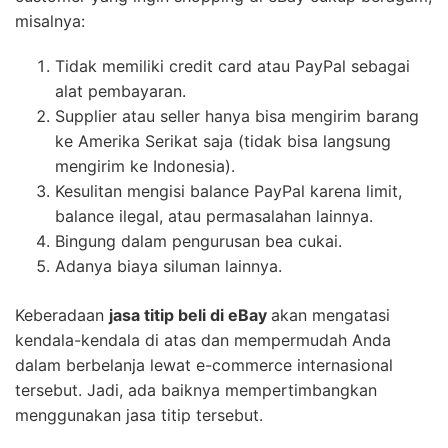
misalnya:
Tidak memiliki credit card atau PayPal sebagai
alat pembayaran.
Supplier atau seller hanya bisa mengirim barang
ke Amerika Serikat saja (tidak bisa langsung
mengirim ke Indonesia).
Kesulitan mengisi balance PayPal karena limit,
balance ilegal, atau permasalahan lainnya.
Bingung dalam pengurusan bea cukai.
Adanya biaya siluman lainnya.
Keberadaan
jasa titip beli di eBay
akan mengatasi
kendala-kendala di atas dan mempermudah Anda
dalam berbelanja lewat e-commerce internasional
tersebut. Jadi, ada baiknya mempertimbangkan
menggunakan jasa titip tersebut.