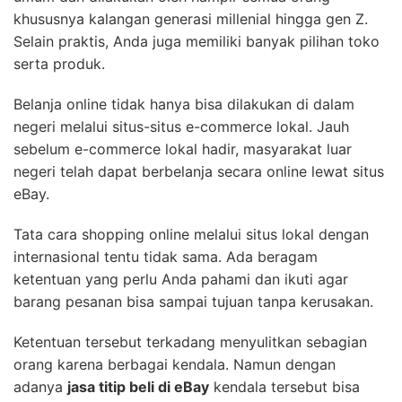
khususnya kalangan generasi millenial hingga gen Z.
Selain praktis, Anda juga memiliki banyak pilihan toko
serta produk.
Belanja online tidak hanya bisa dilakukan di dalam
negeri melalui situs-situs e-commerce lokal. Jauh
sebelum e-commerce lokal hadir, masyarakat luar
negeri telah dapat berbelanja secara online lewat situs
eBay.
Tata cara shopping online melalui situs lokal dengan
internasional tentu tidak sama. Ada beragam
ketentuan yang perlu Anda pahami dan ikuti agar
barang pesanan bisa sampai tujuan tanpa kerusakan.
Ketentuan tersebut terkadang menyulitkan sebagian
orang karena berbagai kendala. Namun dengan
adanya
jasa titip beli di eBay
kendala tersebut bisa