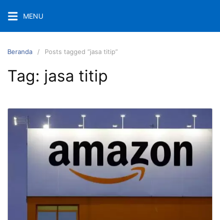
Langsung
MENU
ke
konten
Beranda
Posts tagged “jasa titip”
Tag:
jasa titip