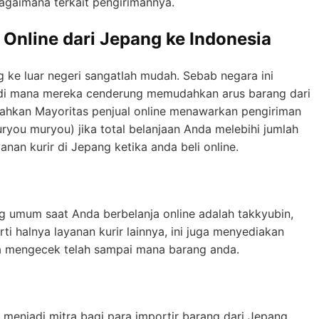
bagaimana terkait pengirimannya.
Online dari Jepang ke Indonesia
g ke luar negeri sangatlah mudah. Sebab negara ini
 di mana mereka cenderung memudahkan arus barang dari
 Bahkan Mayoritas penjual online menawarkan pengiriman
ouryou muryou) jika total belanjaan Anda melebihi jumlah
anan kurir di Jepang ketika anda beli online.
g umum saat Anda berbelanja online adalah takkyubin,
ti halnya layanan kurir lainnya, ini juga menyediakan
a mengecek telah sampai mana barang anda.
a menjadi mitra bagi para importir barang dari Jepang.