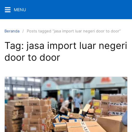
Langsung
MENU
ke
konten
Beranda
Posts tagged “jasa import luar negeri door to door”
Tag:
jasa import luar negeri
door to door