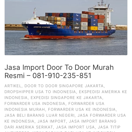
Jasa Import Door To Door Murah
Resmi – 081-910-235-851
ARTIKEL
,
DOOR TO DOOR SINGAPORE JAKARTA
,
DROPSHIPPER USA TO INDONESIA
,
EKSPEDISI AMERIKA KE
INDONESIA
,
EXPEDISI SINGAPORE KE JAKARTA
,
FORWARDER USA INDONESIA
,
FORWARDER USA
INDONESIA MURAH
,
FORWARDER USA KE INDONESIA
,
JASA BELI BARANG LUAR NEGERI
,
JASA FORWARDER USA
KE INDONESIA
,
JASA IMPORT
,
JASA IMPORT BARANG
DARI AMERIKA SERIKAT
,
JASA IMPORT USA
,
JASA TITIP