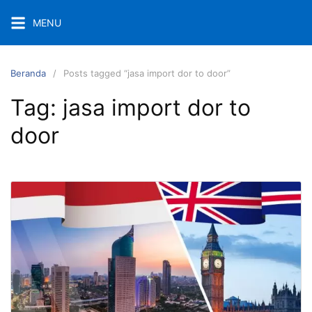
Langsung
MENU
ke
konten
Beranda
Posts tagged “jasa import dor to door”
Tag:
jasa import dor to
door