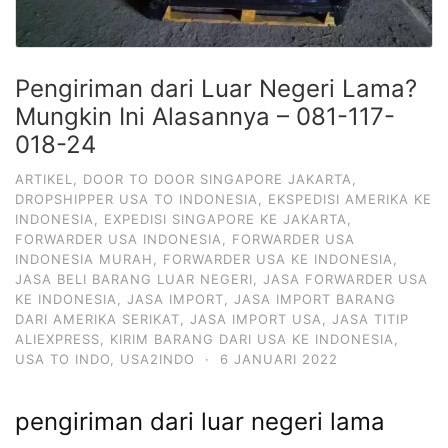
Pengiriman dari Luar Negeri Lama?
Mungkin Ini Alasannya – 081-117-
018-24
ARTIKEL
,
DOOR TO DOOR SINGAPORE JAKARTA
,
DROPSHIPPER USA TO INDONESIA
,
EKSPEDISI AMERIKA KE
INDONESIA
,
EXPEDISI SINGAPORE KE JAKARTA
,
FORWARDER USA INDONESIA
,
FORWARDER USA
INDONESIA MURAH
,
FORWARDER USA KE INDONESIA
,
JASA BELI BARANG LUAR NEGERI
,
JASA FORWARDER USA
KE INDONESIA
,
JASA IMPORT
,
JASA IMPORT BARANG
DARI AMERIKA SERIKAT
,
JASA IMPORT USA
,
JASA TITIP
ALIEXPRESS
,
KIRIM BARANG DARI USA KE INDONESIA
,
USA TO INDO
,
USA2INDO
·
6 JANUARI 2022
pengiriman dari luar negeri lama