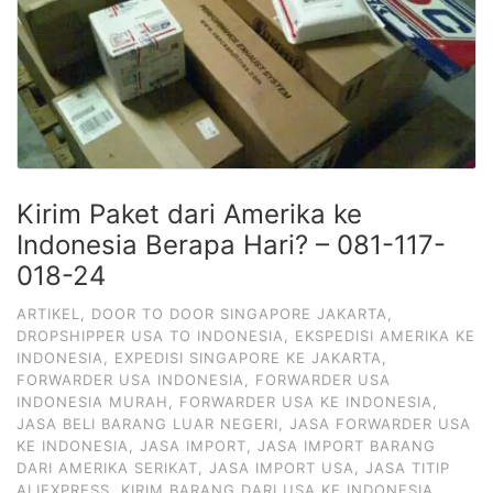
Kirim Paket dari Amerika ke
Indonesia Berapa Hari? – 081-117-
018-24
ARTIKEL
,
DOOR TO DOOR SINGAPORE JAKARTA
,
DROPSHIPPER USA TO INDONESIA
,
EKSPEDISI AMERIKA KE
INDONESIA
,
EXPEDISI SINGAPORE KE JAKARTA
,
FORWARDER USA INDONESIA
,
FORWARDER USA
INDONESIA MURAH
,
FORWARDER USA KE INDONESIA
,
JASA BELI BARANG LUAR NEGERI
,
JASA FORWARDER USA
KE INDONESIA
,
JASA IMPORT
,
JASA IMPORT BARANG
DARI AMERIKA SERIKAT
,
JASA IMPORT USA
,
JASA TITIP
ALIEXPRESS
,
KIRIM BARANG DARI USA KE INDONESIA
,