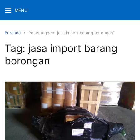
Langsung
MENU
ke
konten
Beranda
Posts tagged “jasa import barang borongan”
Tag:
jasa import barang
borongan