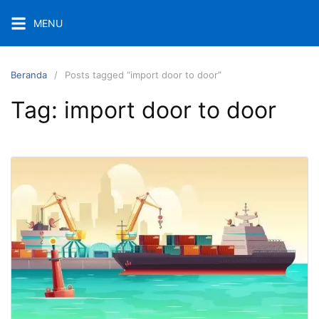
Langsung
MENU
ke
konten
Beranda
Posts tagged “import door to door”
Tag:
import door to door