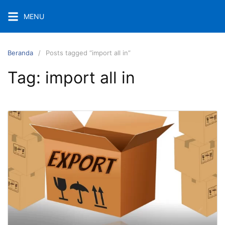
Langsung
MENU
ke
konten
Beranda
Posts tagged “import all in”
Tag:
import all in