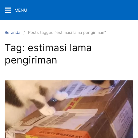
Langsung
MENU
ke
konten
Beranda
Posts tagged “estimasi lama pengiriman”
Tag:
estimasi lama
pengiriman