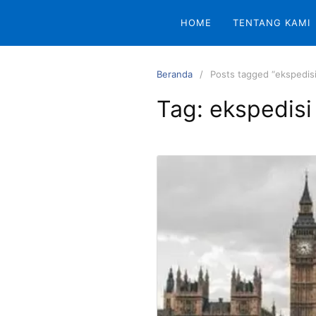
Langsung
HOME
TENTANG KAMI
ke
konten
Beranda
Posts tagged “ekspedisi
Tag:
ekspedisi