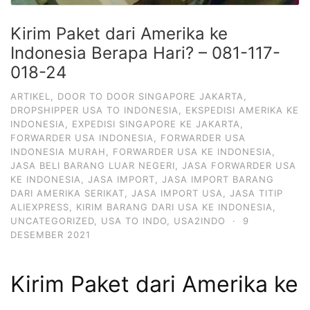
Kirim Paket dari Amerika ke
Indonesia Berapa Hari? – 081-117-
018-24
ARTIKEL
,
DOOR TO DOOR SINGAPORE JAKARTA
,
DROPSHIPPER USA TO INDONESIA
,
EKSPEDISI AMERIKA KE
INDONESIA
,
EXPEDISI SINGAPORE KE JAKARTA
,
FORWARDER USA INDONESIA
,
FORWARDER USA
INDONESIA MURAH
,
FORWARDER USA KE INDONESIA
,
JASA BELI BARANG LUAR NEGERI
,
JASA FORWARDER USA
KE INDONESIA
,
JASA IMPORT
,
JASA IMPORT BARANG
DARI AMERIKA SERIKAT
,
JASA IMPORT USA
,
JASA TITIP
ALIEXPRESS
,
KIRIM BARANG DARI USA KE INDONESIA
,
UNCATEGORIZED
,
USA TO INDO
,
USA2INDO
·
9
DESEMBER 2021
Kirim Paket dari Amerika ke