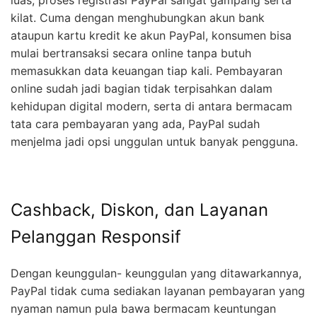
luas, proses registrasi PayPal sangat gampang serta
kilat. Cuma dengan menghubungkan akun bank
ataupun kartu kredit ke akun PayPal, konsumen bisa
mulai bertransaksi secara online tanpa butuh
memasukkan data keuangan tiap kali. Pembayaran
online sudah jadi bagian tidak terpisahkan dalam
kehidupan digital modern, serta di antara bermacam
tata cara pembayaran yang ada, PayPal sudah
menjelma jadi opsi unggulan untuk banyak pengguna.
Cashback, Diskon, dan Layanan
Pelanggan Responsif
Dengan keunggulan- keunggulan yang ditawarkannya,
PayPal tidak cuma sediakan layanan pembayaran yang
nyaman namun pula bawa bermacam keuntungan