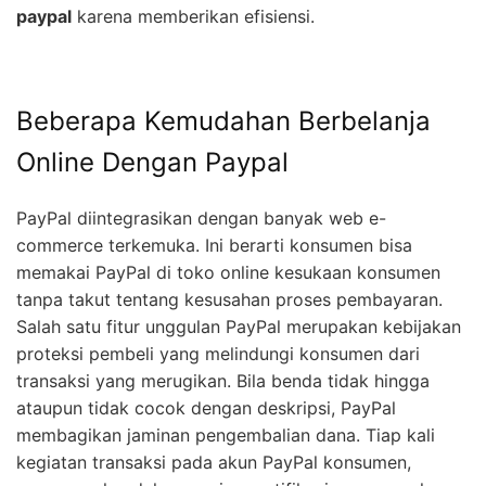
paypal
karena memberikan efisiensi.
Beberapa Kemudahan Berbelanja
Online Dengan Paypal
PayPal diintegrasikan dengan banyak web e-
commerce terkemuka. Ini berarti konsumen bisa
memakai PayPal di toko online kesukaan konsumen
tanpa takut tentang kesusahan proses pembayaran.
Salah satu fitur unggulan PayPal merupakan kebijakan
proteksi pembeli yang melindungi konsumen dari
transaksi yang merugikan. Bila benda tidak hingga
ataupun tidak cocok dengan deskripsi, PayPal
membagikan jaminan pengembalian dana. Tiap kali
kegiatan transaksi pada akun PayPal konsumen,