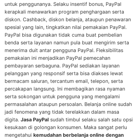
untuk penggunanya. Selaku insentif bonus, PayPal
kerapkali menawarkan program penghargaan serta
diskon. Cashback, diskon belanja, ataupun penawaran
spesial yang lain, tingkatkan nilai pemakaian PayPal.
PayPal bisa digunakan tidak cuma buat pembelian
benda serta layanan namun pula buat mengirim serta
menerima duit antar pengguna PayPal. Fleksibilitas
pemakaian ini menjadikan PayPal pemecahan
pembayaran serbaguna. PayPal sediakan layanan
pelanggan yang responsif serta bisa diakses lewat
bermacam saluran, tercantum email, telepon, serta
percakapan langsung. Ini membagikan rasa nyaman
serta sokongan untuk pengguna yang mengalami
permasalahan ataupun persoalan. Belanja online sudah
jadi fenomena yang tidak terelakkan dalam masa
digita.
Jasa PayPal
sudah timbul selaku salah satu opsi
kesukaan di golongan konsumen. Maka sangat perlu
mengetahui
kemudahan berbelanja online dengan