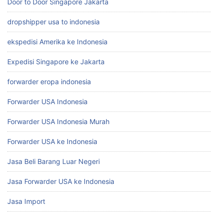
Door to Door Singapore Jakarta
dropshipper usa to indonesia
ekspedisi Amerika ke Indonesia
Expedisi Singapore ke Jakarta
forwarder eropa indonesia
Forwarder USA Indonesia
Forwarder USA Indonesia Murah
Forwarder USA ke Indonesia
Jasa Beli Barang Luar Negeri
Jasa Forwarder USA ke Indonesia
Jasa Import