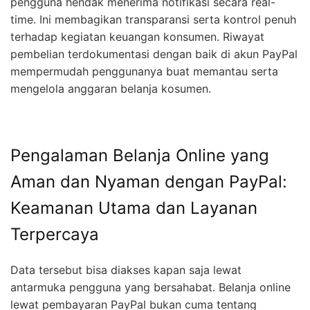
pengguna hendak menerima notifikasi secara real-
time. Ini membagikan transparansi serta kontrol penuh
terhadap kegiatan keuangan konsumen. Riwayat
pembelian terdokumentasi dengan baik di akun PayPal
mempermudah penggunanya buat memantau serta
mengelola anggaran belanja kosumen.
Pengalaman Belanja Online yang
Aman dan Nyaman dengan PayPal:
Keamanan Utama dan Layanan
Terpercaya
Data tersebut bisa diakses kapan saja lewat
antarmuka pengguna yang bersahabat. Belanja online
lewat pembayaran PayPal bukan cuma tentang