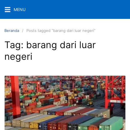
Langsung
MENU
ke
konten
Beranda
Posts tagged “barang dari luar negeri”
Tag:
barang dari luar
negeri